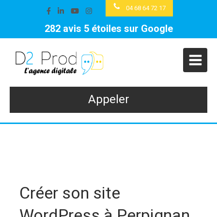
04 68 64 72 17
282 avis 5 étoiles sur Google
Appeler
Créer son site
WordPress à Perpignan